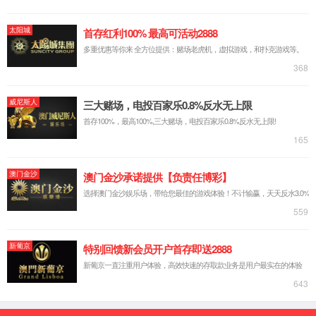
威尼斯领导班子成员在石河子
稚
、
马克思主义学院副教授卢
副书记马骥
分别主持会议。
两
色精神的共鸣中感悟初心、凝
本次活动依托两校对口支
云端精神宣讲、青年党员交流